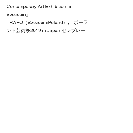
Contemporary Art Exhibition- in
Szczecin」
TRAFO（Szczecin/Poland）,「ポーラ
ンド芸術祭2019 in Japan セレブレー
ション－日本ポーランド現代美術展
－」京都芸術センター（京都）,「虛寫
邊界」關渡美術館（Taipei/Taiwan）