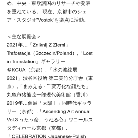
め、中央・東欧諸国のリサーチや発表
を重ねている。 現在、京都市のシェ
ア・スタジオ”Vostok”を拠点に活動。
＜主な展覧会＞
2021年…「Zniknij Z Ziemi」
Trafostacja（Szczecin/Poland）,「Lost
in Translation」ギャラリー
@KCUA（京都）, 「水の波紋展
2021」渋谷区役所 第二美竹分庁舎（東
京）,「まみえる - 千変万化な顔たち」
丸亀市猪熊弦一郎現代美術館（香川）
2019年…個展「太陽Ⅰ」同時代ギャラ
リー（京都）,「Ascending Art Annual
Vol.3 うたう命、うねる心」ワコールス
タディホール京都（京都）,
「CELEBRATION -Japanese-Polish